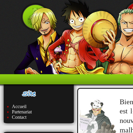
Bien
Accueil
est 
Partenariat
Contact
nou
mal