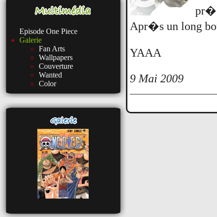
pr�s
Apr�s un long bou
Episode One Piece
Galerie
Fan Arts
YAAA
Wallpapers
Couverture
Wanted
9 Mai 2009
Color