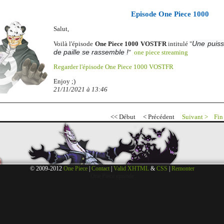
Episode One Piece 1000
Salut,
Une puiss
Voilà l'épisode
One Piece 1000 VOSTFR
intitulé "
de paille se rassemble !
"
one piece streaming
Regarder l'épisode One Piece 1000 VOSTFR
Enjoy ;)
21/11/2021 à 13:46
<< Début < Précédent
Suivant >
Fin
© 2009-2012
One Piece
|
Contact
|
Valid XHTML
&
CSS
|
Remonter
One Piece episode