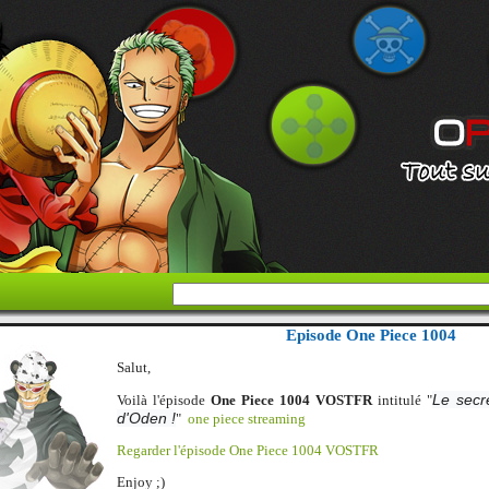
Episode One Piece 1004
Salut,
Le secr
Voilà l'épisode
One Piece 1004 VOSTFR
intitulé "
d'Oden !
"
one piece streaming
Regarder l'épisode One Piece 1004 VOSTFR
Enjoy ;)