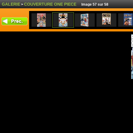
GALERIE
COUVERTURE ONE PIECE
>
Image 57 sur 58