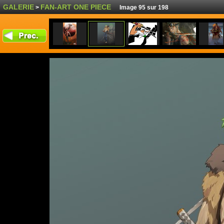
GALERIE
FAN-ART ONE PIECE
>
Image 95 sur 198