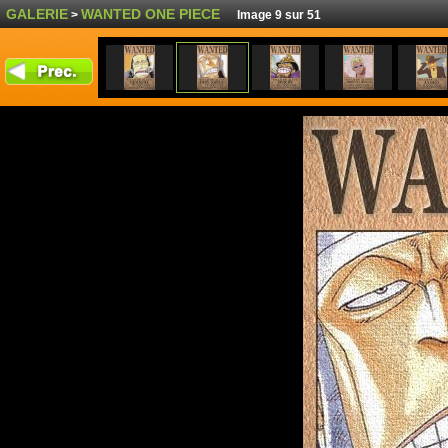
GALERIE
WANTED ONE PIECE
>
Image 9 sur 51